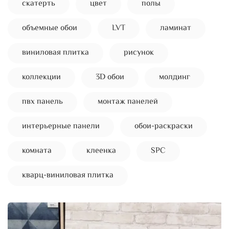
скатерть
цвет
полы
объемные обои
LVT
ламинат
виниловая плитка
рисунок
коллекции
3D обои
молдинг
пвх панель
монтаж панелей
интерьерные панели
обои-раскраски
комната
клеенка
SPC
кварц-виниловая плитка