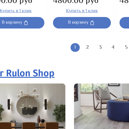
0.00 руб
4800.00 руб
48
Купить в 1 клик
Купить в 1 клик
В корзину
В корзину
1
2
3
4
5
г Rulon Shop