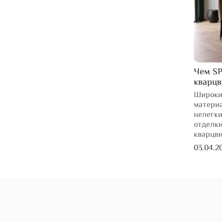
Чем SP
кварц
Широки
материа
нелегки
отделки
кварцв
03.04.2