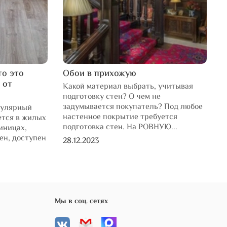
то это
Обои в прихожую
L
 от
Какой материал выбрать, учитывая
К
подготовку стен? О чем не
л
задумывается покупатель? Под любое
н
пулярный
настенное покрытие требуется
н
ется в жилых
подготовка стен. На РОВНУЮ...
иницах,
1
чен, доступен
28.12.2023
Мы в соц. сетях