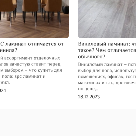
C ламинат отличается от
Виниловый ламинат: ч
винила?
такое? Чем отличается
обычного?
й ассортимент отделочных
лов зачастую ставит перед
Виниловый ламинат – по
м выбором – что купить для
выбор для пола, использу
 пола: spc ламинат и
помещениях, офисах, гост
инил.
магазинах и т.п., долгове
по цене,...
024
28.12.2023