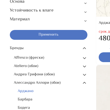
Основа
Устойчивость к влаге
Материал
Арджа
срок д
Применить
480
Бренды
Affresco (фрески)
Ateliero (обои)
Андреа Грифони (обои)
Алессандро Аллори (обои)
Арджано
Барбара
Бодега