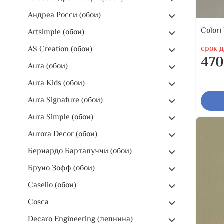
Андреа Росси (обои)
Colori
Artsimple (обои)
срок д
AS Creation (обои)
470
Aura (обои)
Aura Kids (обои)
Aura Signature (обои)
Aura Simple (обои)
Aurora Decor (обои)
Бернардо Барталуччи (обои)
Бруно Зофф (обои)
Caselio (обои)
Cosca
Decaro Engineering (лепнина)