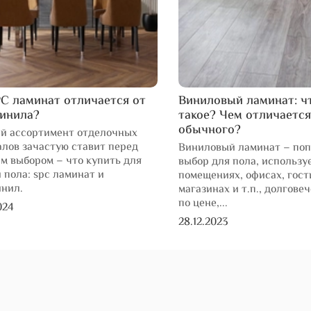
C ламинат отличается от
Виниловый ламинат: ч
винила?
такое? Чем отличается
обычного?
й ассортимент отделочных
лов зачастую ставит перед
Виниловый ламинат – по
м выбором – что купить для
выбор для пола, использу
 пола: spc ламинат и
помещениях, офисах, гост
инил.
магазинах и т.п., долгове
по цене,...
024
28.12.2023