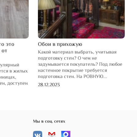
то это
Обои в прихожую
L
 от
Какой материал выбрать, учитывая
К
подготовку стен? О чем не
л
задумывается покупатель? Под любое
н
пулярный
настенное покрытие требуется
н
ется в жилых
подготовка стен. На РОВНУЮ...
иницах,
1
чен, доступен
28.12.2023
Мы в соц. сетях