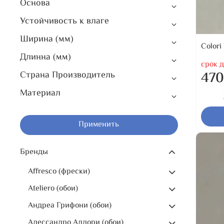
Основа
Устойчивость к влаге
Ширина (мм)
Colori
Длинна (мм)
срок д
470
Страна Производитель
Материал
Применить
Бренды
Affresco (фрески)
Ateliero (обои)
Андреа Грифони (обои)
Алессандро Аллори (обои)