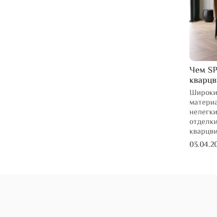
Чем SP
кварц
Широки
материа
нелегки
отделки
кварцв
03.04.2