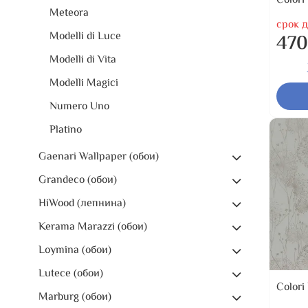
Colori
Meteora
срок д
Modelli di Luce
470
Modelli di Vita
Modelli Magici
Numero Uno
Platino
Gaenari Wallpaper (обои)
Grandeco (обои)
HiWood (лепнина)
Kerama Marazzi (обои)
Loymina (обои)
Lutece (обои)
Colori
Marburg (обои)