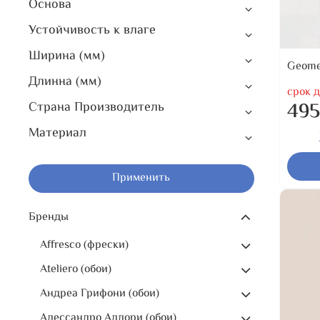
Основа
Устойчивость к влаге
Ширина (мм)
Geome
Длинна (мм)
срок д
495
Страна Производитель
Материал
Применить
Бренды
Affresco (фрески)
Ateliero (обои)
Андреа Грифони (обои)
Алессандро Аллори (обои)