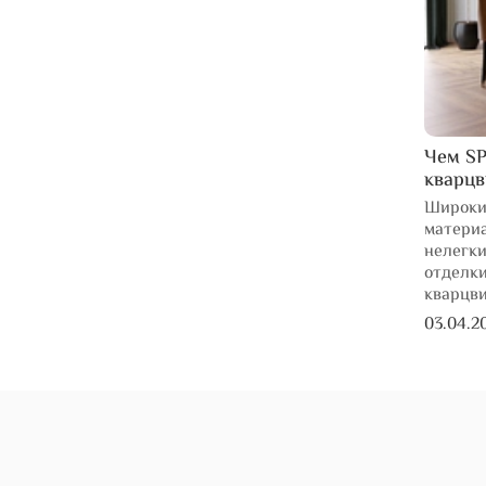
Чем SP
кварц
Широки
материа
нелегки
отделки
кварцв
03.04.2