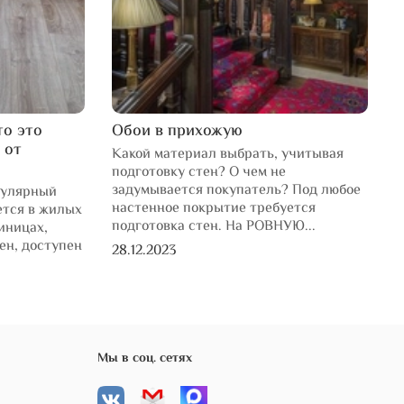
то это
Обои в прихожую
L
 от
Какой материал выбрать, учитывая
К
подготовку стен? О чем не
л
задумывается покупатель? Под любое
н
пулярный
настенное покрытие требуется
н
ется в жилых
подготовка стен. На РОВНУЮ...
иницах,
1
чен, доступен
28.12.2023
Мы в соц. сетях