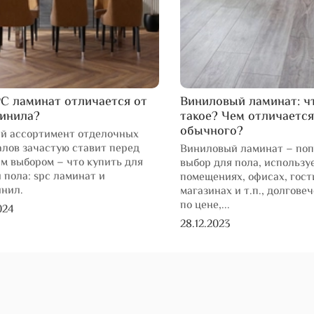
C ламинат отличается от
Виниловый ламинат: ч
винила?
такое? Чем отличается
обычного?
й ассортимент отделочных
лов зачастую ставит перед
Виниловый ламинат – по
м выбором – что купить для
выбор для пола, использу
 пола: spc ламинат и
помещениях, офисах, гост
инил.
магазинах и т.п., долгове
по цене,...
024
28.12.2023