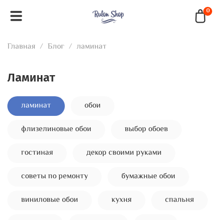
0
Главная
Блог
ламинат
ламинат
ламинат
обои
флизелиновые обои
выбор обоев
гостиная
декор своими руками
советы по ремонту
бумажные обои
виниловые обои
кухня
спальня