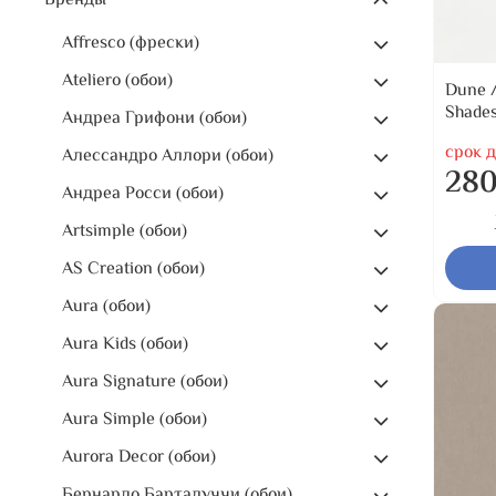
Бренды
Affresco (фрески)
Ateliero (обои)
Dune /
Shades
Андреа Грифони (обои)
срок д
Алессандро Аллори (обои)
280
Андреа Росси (обои)
Artsimple (обои)
AS Creation (обои)
Aura (обои)
Aura Kids (обои)
Aura Signature (обои)
Aura Simple (обои)
Aurora Decor (обои)
Бернардо Барталуччи (обои)