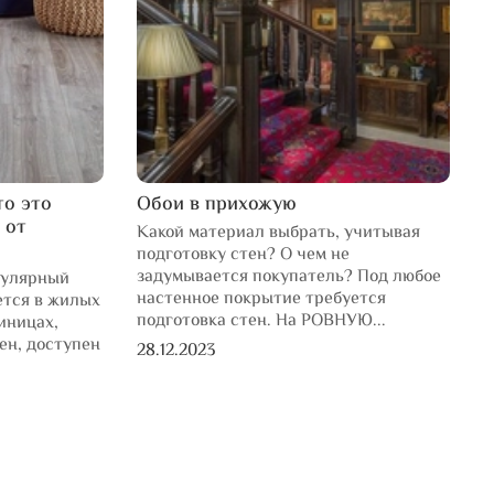
то это
Обои в прихожую
L
 от
Какой материал выбрать, учитывая
К
подготовку стен? О чем не
л
задумывается покупатель? Под любое
н
пулярный
настенное покрытие требуется
н
ется в жилых
подготовка стен. На РОВНУЮ...
иницах,
1
чен, доступен
28.12.2023