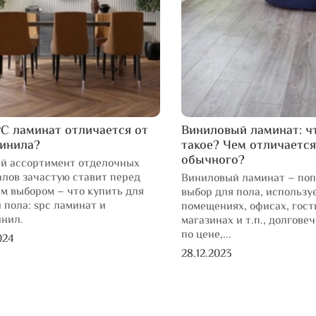
C ламинат отличается от
Виниловый ламинат: ч
винила?
такое? Чем отличается
обычного?
й ассортимент отделочных
лов зачастую ставит перед
Виниловый ламинат – по
м выбором – что купить для
выбор для пола, использу
 пола: spc ламинат и
помещениях, офисах, гост
инил.
магазинах и т.п., долгове
по цене,...
024
28.12.2023