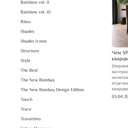
Rainbow vol. II
Rainbow vol. III
Ritus
Shades
Shades Iconic
Structure
Чем SP
кварц
Style
Широки
The Best
материа
нелегки
The New Bombay
отделки
кварцв
The New Bombay Design Edition
03.04.2
Touch
Trace
Travertino